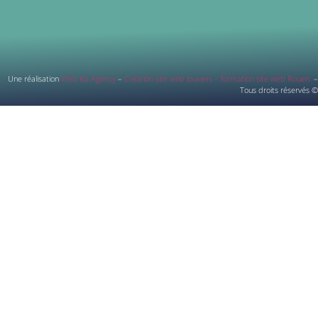
Une réalisation
Web Kiz Agency
–
Création site web louviers – formation site web Rouen
–
Tous droits réservés ©