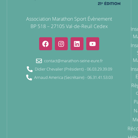
Association Marathon Sport Évènement
BP 518 – 27105 Val-de-Reuil Cedex
Ins
Ma
Ins
Ma
contact@marathon-seine-eure.fr
Ins
Didier Chevalier (Président) - 06.03.29.39.09
Arnaud America (Secrétaire) - 06.31.41.53.03
Rè
o
P
N
Mé
Réc
Héb