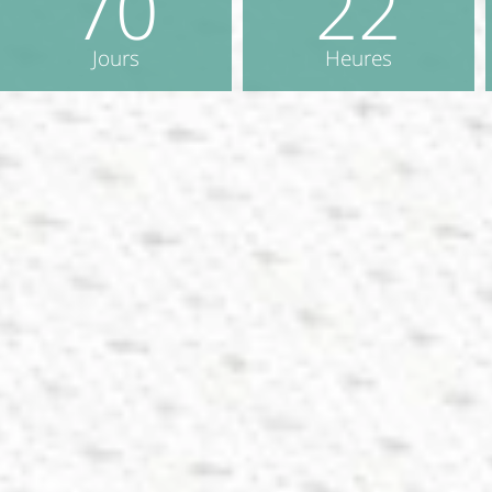
70
22
Jours
Heures