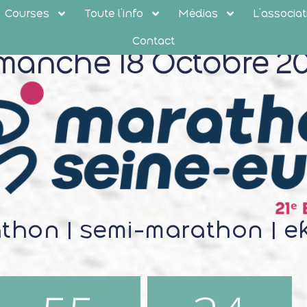
Courses
Toute l’info
Médias
L’associat
Contact
manche 18 Octobre 2
thon | semi-marathon | e