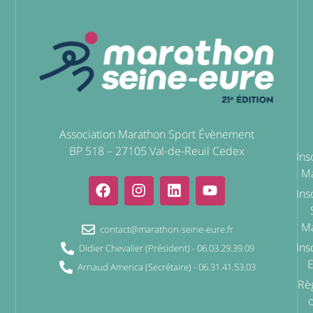
Association Marathon Sport Évènement
BP 518 – 27105 Val-de-Reuil Cedex
Ins
Ma
Ins
Ma
contact@marathon-seine-eure.fr
Ins
Didier Chevalier (Président) - 06.03.29.39.09
Arnaud America (Secrétaire) - 06.31.41.53.03
Rè
o