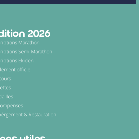
dition 2026
criptions Marathon
criptions Semi-Marathon
criptions Ekiden
lement officiel
cours
ettes
ailles
compenses
èrgement & Restauration
iens utiles