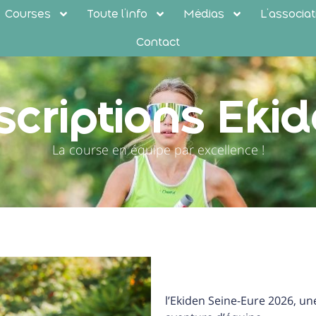
Courses
Toute l’info
Médias
L’associat
Contact
scriptions Eki
La course en équipe par excellence !
l’Ekiden Seine-Eure 2026, u