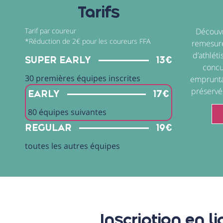
Tarifs
Tarif par coureur
Découvr
*Réduction de 2€ pour les coureurs FFA
remesuré
d’athlét
SUPER EARLY
13€
concu
30 premières équipes inscrites
emprunta
préservé
EARLY
17€
80 équipes suivantes
REGULAR
19€
toutes les autres équipes
Inscription en l