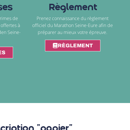
ses
Règlement
primes de
Prenez connaissance du règlement
offertes à
officiel du Marathon Seine-Eure afin de
iden Seine-
préparer au mieux votre épreuve.
RÈGLEMENT
ES
cription "papier"