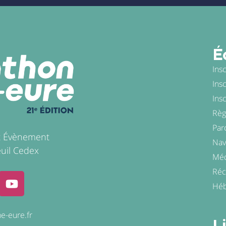
É
Ins
Ins
Ins
Règ
Par
t Évènement
Nav
uil Cedex
Méd
Ré
Héb
e-eure.fr
L