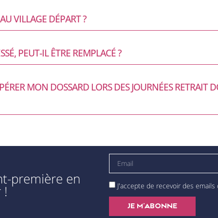
U VILLAGE DÉPART ?
SSÉ, PEUT-IL ÊTRE REMPLACÉ ?
UPÉRER MON DOSSARD LORS DES JOURNÉES RETRAIT D
ant-première en
J'accepte de recevoir des emails
 !
JE M'ABONNE