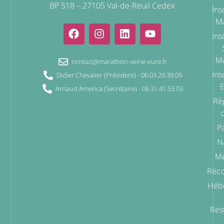
BP 518 – 27105 Val-de-Reuil Cedex
Ins
Ma
Ins
Ma
contact@marathon-seine-eure.fr
Ins
Didier Chevalier (Président) - 06.03.29.39.09
Arnaud America (Secrétaire) - 06.31.41.53.03
Rè
o
P
N
Mé
Réc
Héb
Res