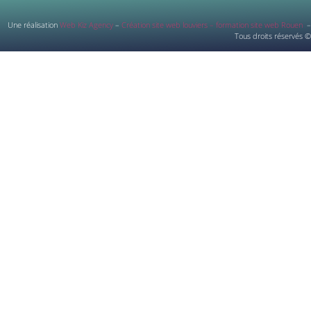
Une réalisation
Web Kiz Agency
–
Création site web louviers – formation site web Rouen
–
Tous droits réservés ©