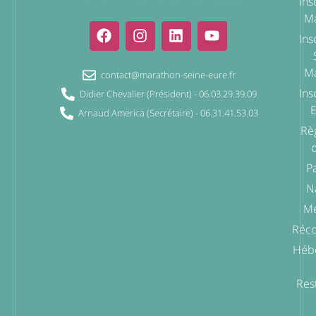
Ins
Ma
Ins
Ma
contact@marathon-seine-eure.fr
Ins
Didier Chevalier (Président) - 06.03.29.39.09
Arnaud America (Secrétaire) - 06.31.41.53.03
Rè
o
P
N
Mé
Réc
Héb
Res