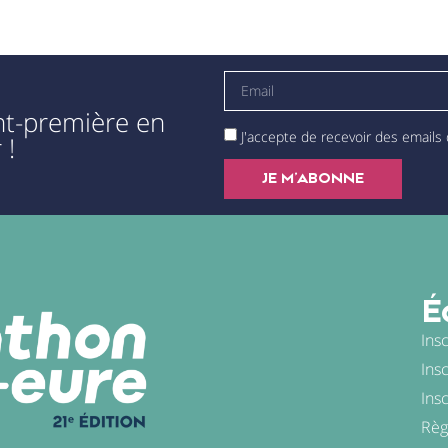
ant-première en
J'accepte de recevoir des emails
 !
JE M'ABONNE
É
Ins
Ins
Ins
Règ