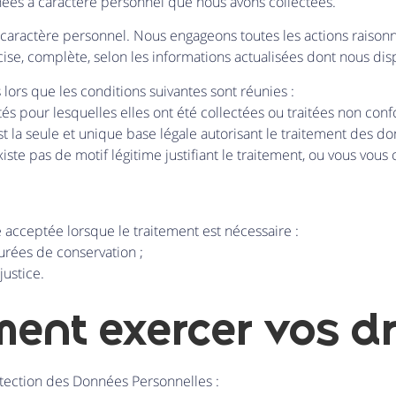
́es à caractère personnel que nous avons collectées.
caractère personnel. Nous engageons toutes les actions raisonn
récise, complète, selon les informations actualisées dont nous di
ors que les conditions suivantes sont réunies :
és pour lesquelles elles ont été collectées ou traitées non co
st la seule et unique base légale autorisant le traitement des do
iste pas de motif légitime justifiant le traitement, ou vous vou
cceptée lorsque le traitement est nécessaire :
urées de conservation ;
 justice.
nt exercer vos dr
rotection des Données Personnelles :