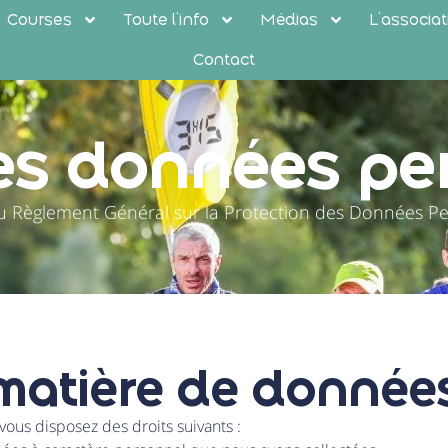
Courses
Toute l’info
Médias
L’associat
Contact
es données pe
u Règlement Général sur la Protection des Données Pe
 matière de donnée
vous disposez des droits suivants :