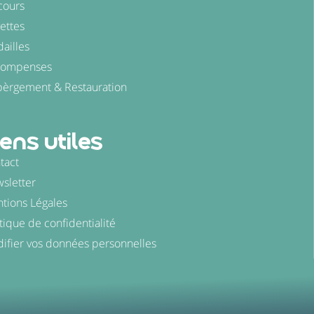
cours
ettes
ailles
compenses
èrgement & Restauration
iens utiles
tact
sletter
tions Légales
itique de confidentialité
ifier vos données personnelles