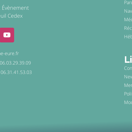
Par
t Évènement
Nav
uil Cedex
Méd
Ré
Héb
e-eure.fr
L
- 06.03.29.39.09
Con
 06.31.41.53.03
New
Men
Pol
Mod